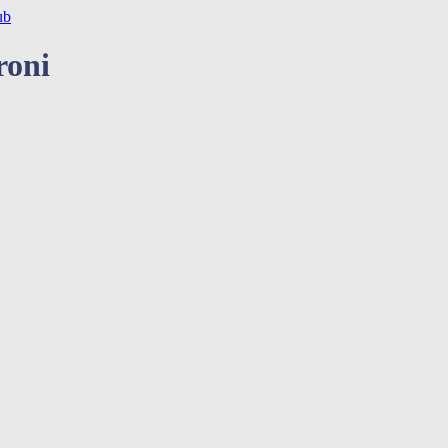
ub
roni